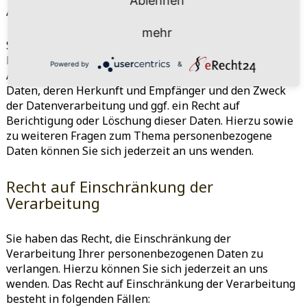
Ablehnen
Auskunft, Löschung und Berichtigung
mehr
Sie haben im Rahmen der geltenden gesetzlichen
Bestimmungen jederzeit das Recht auf unentgeltliche
Powered by
&
Auskunft über Ihre gespeicherten personenbezogenen
Daten, deren Herkunft und Empfänger und den Zweck
der Datenverarbeitung und ggf. ein Recht auf
Berichtigung oder Löschung dieser Daten. Hierzu sowie
zu weiteren Fragen zum Thema personenbezogene
Daten können Sie sich jederzeit an uns wenden.
Recht auf Einschränkung der
Verarbeitung
Sie haben das Recht, die Einschränkung der
Verarbeitung Ihrer personenbezogenen Daten zu
verlangen. Hierzu können Sie sich jederzeit an uns
wenden. Das Recht auf Einschränkung der Verarbeitung
besteht in folgenden Fällen: