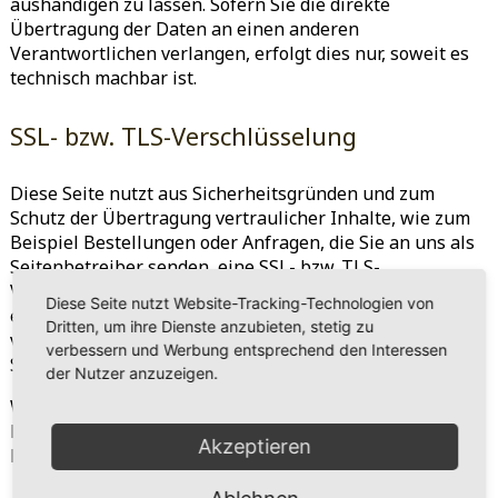
aushändigen zu lassen. Sofern Sie die direkte
Übertragung der Daten an einen anderen
Verantwortlichen verlangen, erfolgt dies nur, soweit es
technisch machbar ist.
SSL- bzw. TLS-Verschlüsselung
Diese Seite nutzt aus Sicherheitsgründen und zum
Schutz der Übertragung vertraulicher Inhalte, wie zum
Beispiel Bestellungen oder Anfragen, die Sie an uns als
Seitenbetreiber senden, eine SSL- bzw. TLS-
Verschlüsselung. Eine verschlüsselte Verbindung
Diese Seite nutzt Website-Tracking-Technologien von
erkennen Sie daran, dass die Adresszeile des Browsers
Dritten, um ihre Dienste anzubieten, stetig zu
von „http://“ auf „https://“ wechselt und an dem Schloss-
verbessern und Werbung entsprechend den Interessen
Symbol in Ihrer Browserzeile.
der Nutzer anzuzeigen.
Wenn die SSL- bzw. TLS-Verschlüsselung aktiviert ist,
können die Daten, die Sie an uns übermitteln, nicht von
Akzeptieren
Dritten mitgelesen werden.