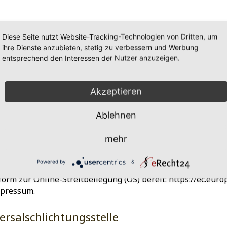
Diese Seite nutzt Website-Tracking-Technologien von Dritten, um
ihre Dienste anzubieten, stetig zu verbessern und Werbung
entsprechend den Interessen der Nutzer anzuzeigen.
Akzeptieren
Ablehnen
grafie-ID: 876883130 von ipopba
mehr
Powered by
&
form zur Online-Streitbeilegung (OS) bereit:
https://ec.eur
mpressum.
rsal­schlichtungs­stelle