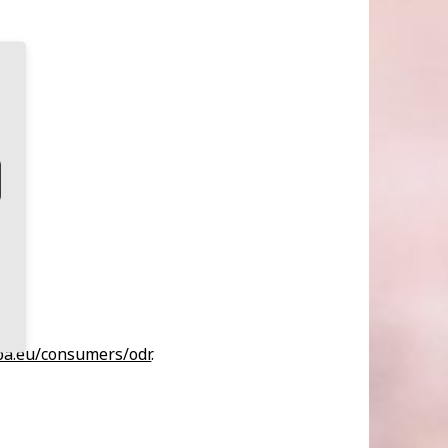
opa.eu/consumers/odr
.